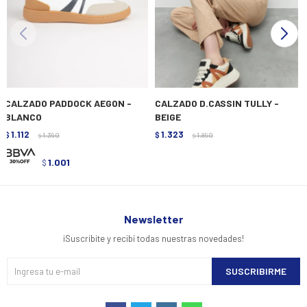
CALZADO PADDOCK AEGON -
CALZADO D.CASSIN TULLY -
BLANCO
BEIGE
1.112
1.323
$
1.390
$
1.890
$
$
1.001
$
Newsletter
¡Suscribite y recibí todas nuestras novedades!
SUSCRIBIRME