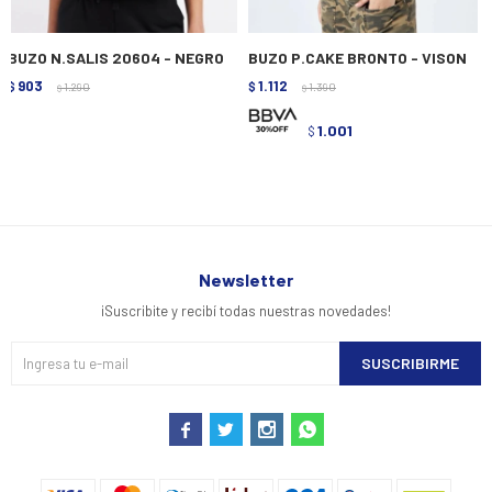
BUZO N.SALIS 20604 - NEGRO
BUZO P.CAKE BRONTO - VISON
903
1.112
$
1.290
$
1.390
$
$
1.001
$
Newsletter
¡Suscribite y recibí todas nuestras novedades!
SUSCRIBIRME



