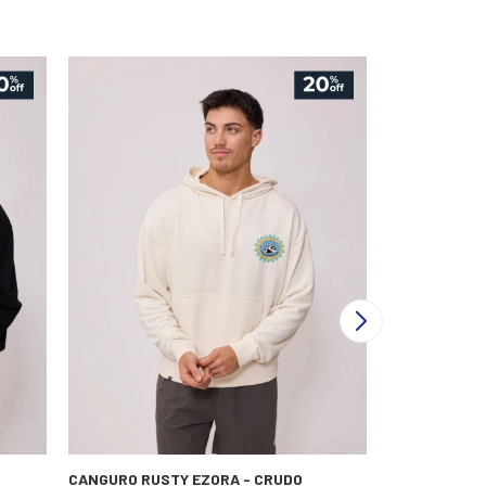
CANGURO RUSTY EZORA - CRUDO
CANGURO N.SA