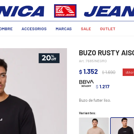
OMBRE
ACCESORIOS
MARCAS
SALE
OUTLET
BUZO RUSTY AIS
76851NEGRO
1.352
$
1.690
$
1.217
$
Buzo de futter liso.
Variantes: