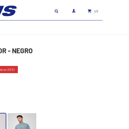
0
$
OR - NEGRO
20