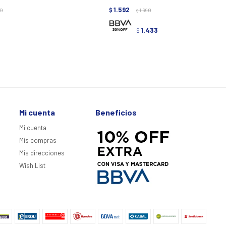
1.592
90
$
1.990
$
1.433
$
Mi cuenta
Beneficios
Mi cuenta
Mis compras
Mis direcciones
Wish List