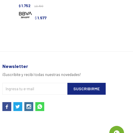
1.752
1.992
$
2.190
$
2.490
$
$
1.577
1.79
$
$
Newsletter
¡Suscribite y recibí todas nuestras novedades!
SUSCRIBIRME



