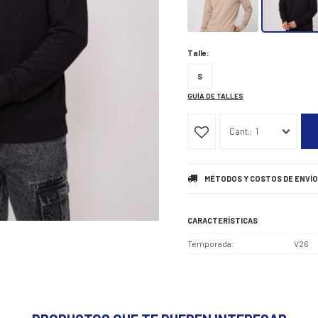
Talle:
S
GUÍA DE TALLES
1
MÉTODOS Y COSTOS DE ENVÍO
CARACTERÍSTICAS
Temporada
V26