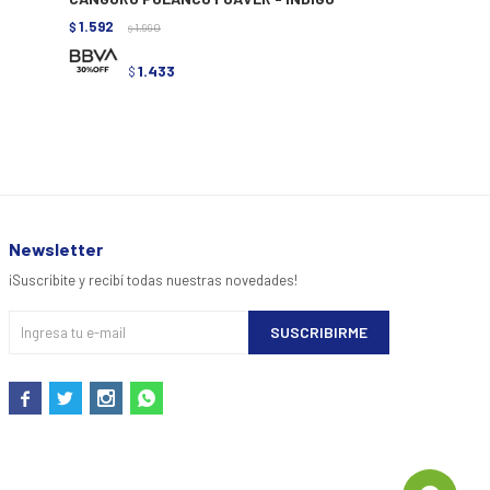
1.592
1.752
$
1.990
$
2.190
$
$
1.433
1.57
$
$
Newsletter
¡Suscribite y recibí todas nuestras novedades!
SUSCRIBIRME



