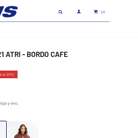
0
$
21 ATRI - BORDO CAFE
20
mpa y vivo.