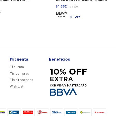
1.352
$
1.690
$
90
1.217
$
Mi cuenta
Beneficios
Mi cuenta
Mis compras
Mis direcciones
Wish List