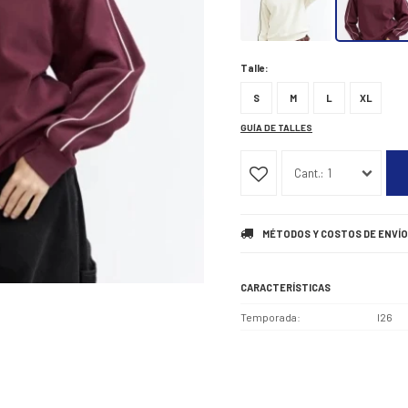
Talle:
S
M
L
XL
GUÍA DE TALLES
1
MÉTODOS Y COSTOS DE ENVÍO
CARACTERÍSTICAS
Temporada
I26