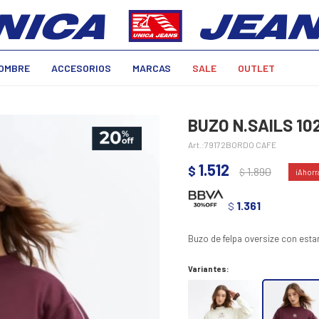
OMBRE
ACCESORIOS
MARCAS
SALE
OUTLET
BUZO N.SAILS 10
79172BORDO CAFE
1.512
$
1.890
$
1.361
$
Buzo de felpa oversize con esta
Variantes: