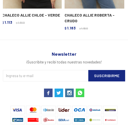
CHALECO ALLIE CHLOE - VERDE
CHALECO ALLIE ROBERTA -
CRUDO
1.113
$
1.590
$
1.183
$
1.690
$
Newsletter
¡Suscribite y recibí todas nuestras novedades!
SUSCRIBIRME



