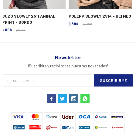
BUZO SLOWLY 2511 ANIMAL
POLERA SLOWLY 2514 - BEI NEG
PRINT - BORDO
894
$
1.490
$
894
$
1.490
$
Newsletter
¡Suscribite y recibí todas nuestras novedades!
SUSCRIBIRME



