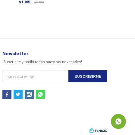
1.195
1.245
$
2.390
$
2.490
$
$
Newsletter
¡Suscribite y recibí todas nuestras novedades!
SUSCRIBIRME



