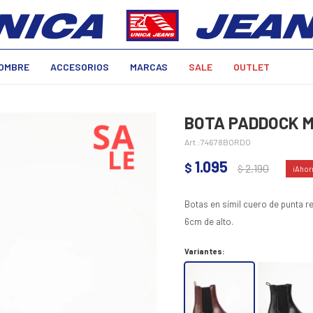
OMBRE
ACCESORIOS
MARCAS
SALE
OUTLET
BOTA PADDOCK M
74678BORDO
1.095
$
2.190
$
Botas en símil cuero de punta re
6cm de alto.
Variantes: