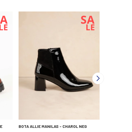
E
BOTA ALLIE MANILAS - CHAROL NEG
BOTA D.CASS