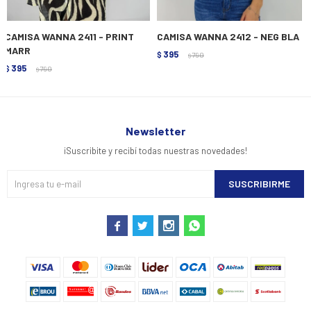
CAMISA WANNA 2411 - PRINT
CAMISA WANNA 2412 - NEG BLA
MARR
395
$
790
$
395
$
790
$
Newsletter
¡Suscribite y recibí todas nuestras novedades!
SUSCRIBIRME



