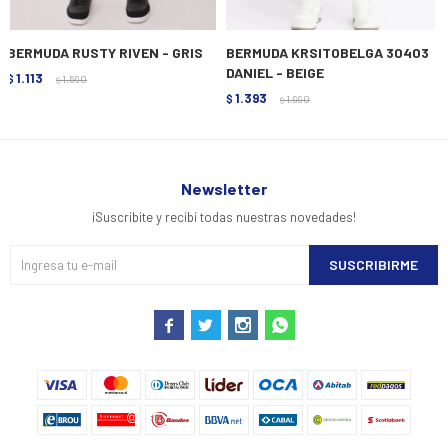
BERMUDA RUSTY RIVEN - GRIS
BERMUDA KRSITOBELGA 30403
DANIEL - BEIGE
1.113
$
1.590
$
1.393
$
1.990
$
Newsletter
¡Suscribite y recibí todas nuestras novedades!
SUSCRIBIRME



