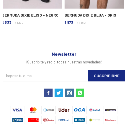
BERMUDA DIXIE ELISO - NEGRO
BERMUDA DIXIE BLUA - GRIS
833
973
$
1.190
$
1.390
$
$
Newsletter
¡Suscribite y recibí todas nuestras novedades!
SUSCRIBIRME



