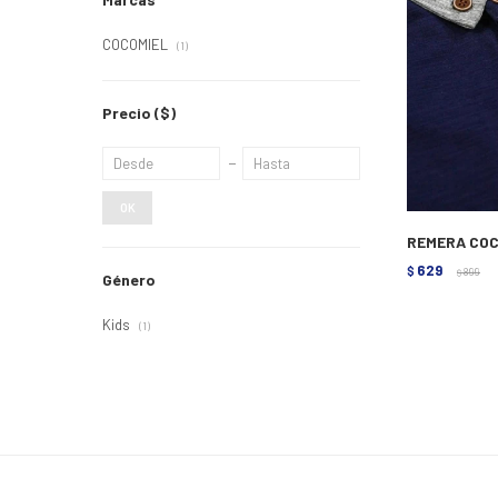
COCOMIEL
(1)
Precio
($)
OK
REMERA COC
629
$
899
$
Género
Kids
(1)