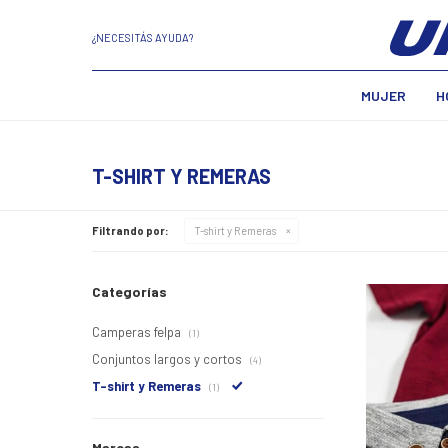
¿NECESITÁS AYUDA?
MUJER
H
T-SHIRT Y REMERAS
Filtrando por:
T-shirt y Remeras
Categorías
Camperas felpa
(1)
Conjuntos largos y cortos
(4)
T-shirt y Remeras
(1)
Marcas