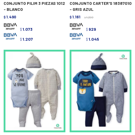
CONJUNTO PILIM 3 PIEZAS 1012
CONJUNTO CARTER'S 18387010
- BLANCO
- GRIS AZUL
1.490
1.161
$
$
1.290
$
1.073
929
$
$
1.207
1.045
$
$