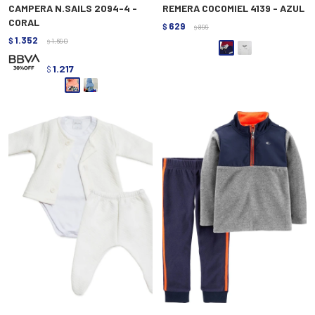
CAMPERA N.SAILS 2094-4 -
REMERA COCOMIEL 4139 - AZUL
CORAL
629
$
899
$
1.352
$
1.690
$
1.217
$