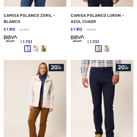
CAMISA POLANCO ZORIL -
CAMISA POLANCO LURON -
BLANCO
AZUL CUADR
1.912
1.912
$
2.390
$
2.390
$
$
1.721
1.721
$
$