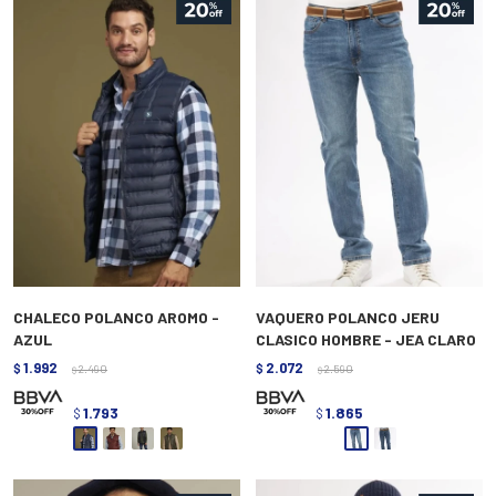
CHALECO POLANCO AROMO -
VAQUERO POLANCO JERU
AZUL
CLASICO HOMBRE - JEA CLARO
1.992
2.072
$
2.490
$
2.590
$
$
1.793
1.865
$
$