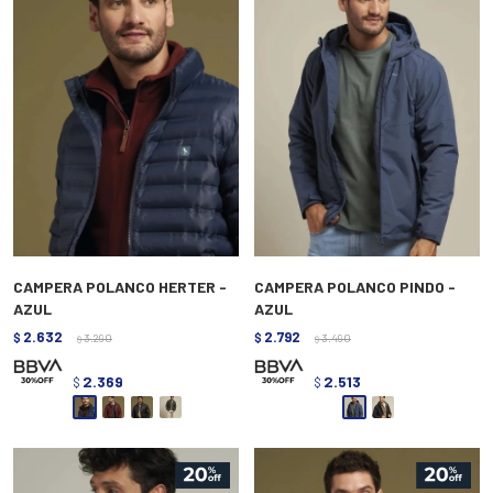
CAMPERA POLANCO HERTER -
CAMPERA POLANCO PINDO -
AZUL
AZUL
2.632
2.792
$
3.290
$
3.490
$
$
2.369
2.513
$
$