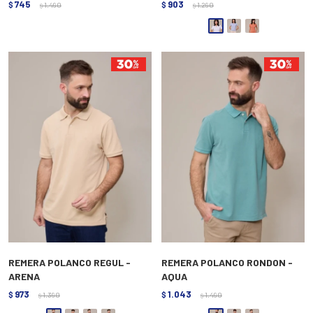
745
903
$
1.490
$
1.290
$
$
REMERA POLANCO REGUL -
REMERA POLANCO RONDON -
ARENA
AQUA
973
1.043
$
1.390
$
1.490
$
$