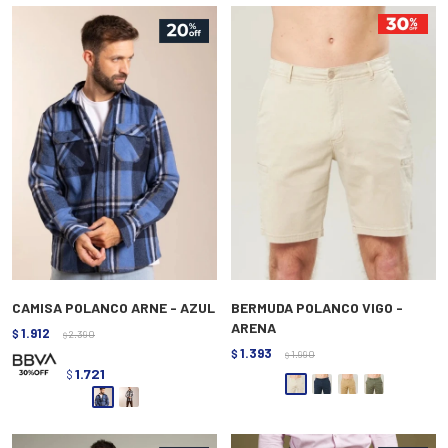
CAMISA POLANCO ARNE - AZUL
BERMUDA POLANCO VIGO -
ARENA
1.912
$
2.390
$
1.393
$
1.990
$
1.721
$