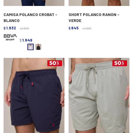
CAMISA POLANCO CROBAT -
SHORT POLANCO RANON -
BLANCO
VERDE
1.832
645
$
2.290
$
1.290
$
$
1.649
$