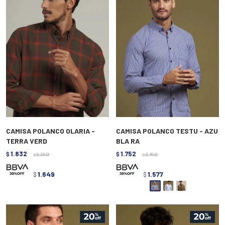
CAMISA POLANCO OLARIA -
CAMISA POLANCO TESTU - AZU
TERRA VERD
BLA RA
1.832
1.752
$
2.290
$
2.190
$
$
1.649
1.577
$
$