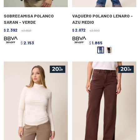
SOBRECAMISA POLANCO
VAQUERO POLANCO LENARO -
SARAN - VERDE
AZU MEDIO
2.392
2.072
$
2.990
$
2.590
$
$
2.153
1.865
$
$