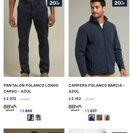
PANTALON POLANCO LONGO
CAMPERA POLANCO BARCIA -
CARGO - AZUL
AZUL
2.072
2.152
$
2.590
$
2.690
$
$
1.865
1.937
$
$