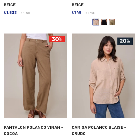
BEIGE
BEIGE
1.533
745
$
2.190
$
1.490
$
$
PANTALON POLANCO VINAM -
CAMISA POLANCO BLAISE -
COCOA
CRUDO