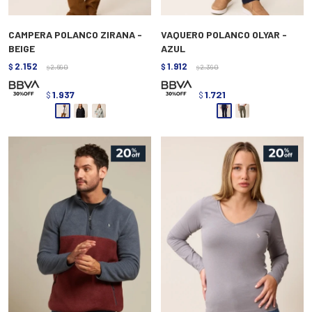
CAMPERA POLANCO ZIRANA -
VAQUERO POLANCO OLYAR -
BEIGE
AZUL
2.152
1.912
$
2.690
$
2.390
$
$
1.937
1.721
$
$