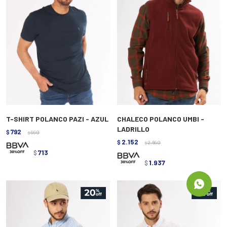
T-SHIRT POLANCO PAZI - AZUL
CHALECO POLANCO UMBI -
LADRILLO
792
$
990
$
2.152
$
2.690
$
713
$
1.937
$