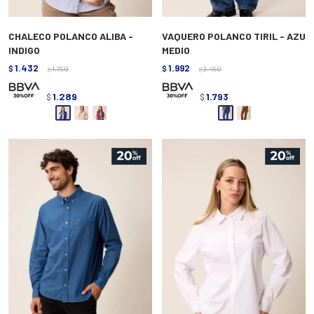
CHALECO POLANCO ALIBA -
VAQUERO POLANCO TIRIL - AZU
INDIGO
MEDIO
1.432
1.992
$
1.790
$
2.490
$
$
1.289
1.793
$
$