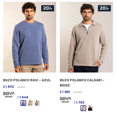
BUZO POLANCO RAVI - AZUL
BUZO POLANCO CALGARI -
BEIGE
1.832
$
2.290
$
1.992
$
2.490
$
1.649
$
1.793
$