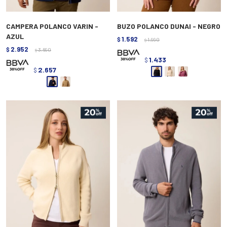
CAMPERA POLANCO VARIN -
BUZO POLANCO DUNAI - NEGRO
AZUL
1.592
$
1.990
$
2.952
$
3.690
$
1.433
$
2.657
$