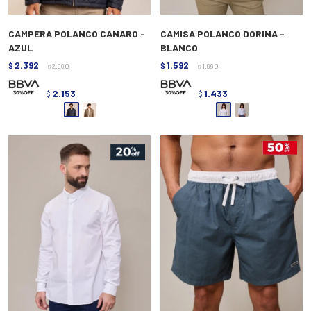
CAMPERA POLANCO CANARO -
CAMISA POLANCO DORINA -
AZUL
BLANCO
2.392
1.592
$
2.990
$
1.990
$
$
2.153
1.433
$
$