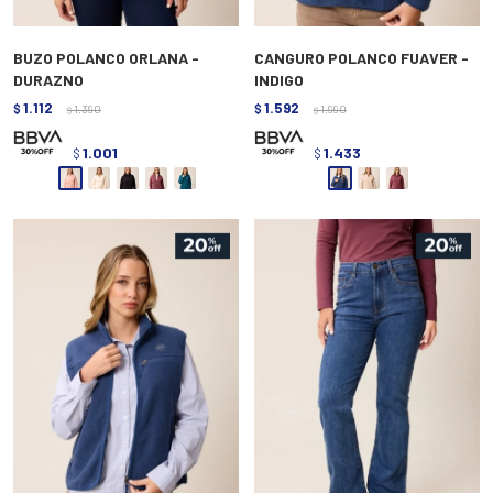
BUZO POLANCO ORLANA -
CANGURO POLANCO FUAVER -
DURAZNO
INDIGO
1.112
1.592
$
1.390
$
1.990
$
$
1.001
1.433
$
$