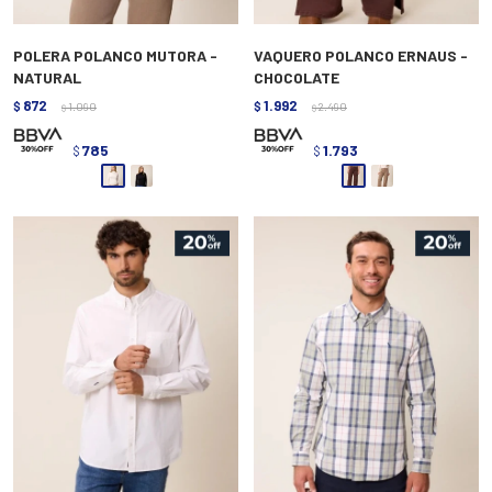
POLERA POLANCO MUTORA -
VAQUERO POLANCO ERNAUS -
NATURAL
CHOCOLATE
872
1.992
$
1.090
$
2.490
$
$
785
1.793
$
$