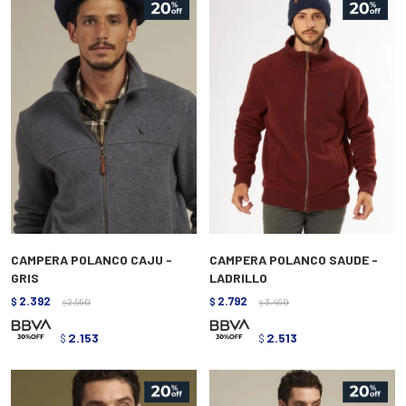
CAMPERA POLANCO CAJU -
CAMPERA POLANCO SAUDE -
GRIS
LADRILLO
2.392
2.792
$
2.990
$
3.490
$
$
2.153
2.513
$
$