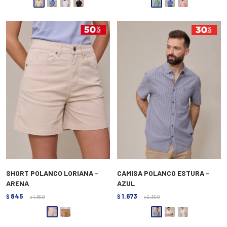
SHORT POLANCO LORIANA -
CAMISA POLANCO ESTURA -
ARENA
AZUL
845
1.673
$
1.690
$
2.390
$
$