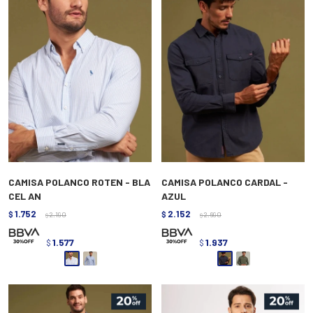
CAMISA POLANCO ROTEN - BLA
CAMISA POLANCO CARDAL -
CEL AN
AZUL
1.752
2.152
$
2.190
$
2.690
$
$
1.577
1.937
$
$