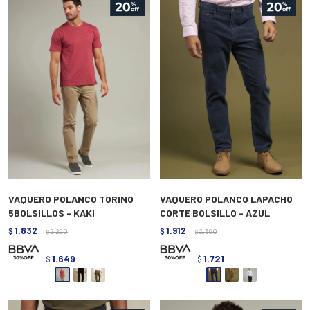
VAQUERO POLANCO TORINO
VAQUERO POLANCO LAPACHO
5BOLSILLOS - KAKI
CORTE BOLSILLO - AZUL
1.832
1.912
$
2.290
$
2.390
$
$
1.649
1.721
$
$