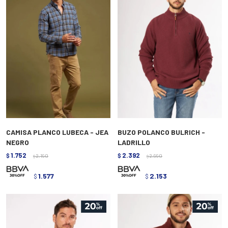
CAMISA PLANCO LUBECA - JEA
BUZO POLANCO BULRICH -
NEGRO
LADRILLO
1.752
2.392
$
2.190
$
2.990
$
$
1.577
2.153
$
$