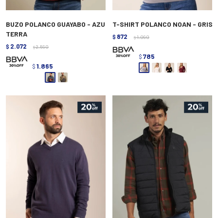
BUZO POLANCO GUAYABO - AZU
T-SHIRT POLANCO NOAN - GRIS
TERRA
872
$
1.090
$
2.072
$
2.590
$
785
$
1.865
$