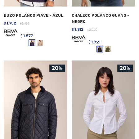
BUZO POLANCO PIAVE - AZUL
CHALECO POLANCO GUANO -
NEGRO
1.752
$
2.190
$
1.912
$
2.390
$
1.577
$
1.721
$