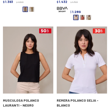
1.393
1.432
$
1.990
$
1.790
$
$
1.289
$
MUSCULOSA POLANCO
REMERA POLANCO SELIA -
LAURANTI - NEGRO
BLANCO