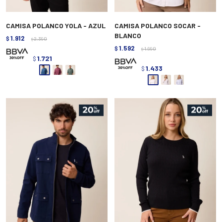
CAMISA POLANCO YOLA - AZUL
CAMISA POLANCO SOCAR -
BLANCO
1.912
$
2.390
$
1.592
$
1.990
$
1.721
$
1.433
$