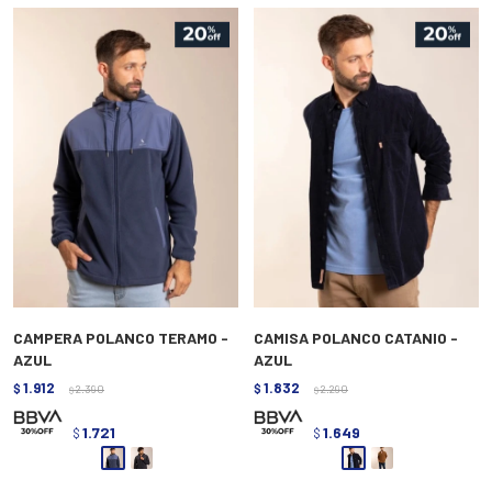
CAMPERA POLANCO TERAMO -
CAMISA POLANCO CATANIO -
AZUL
AZUL
1.912
1.832
$
2.390
$
2.290
$
$
1.721
1.649
$
$