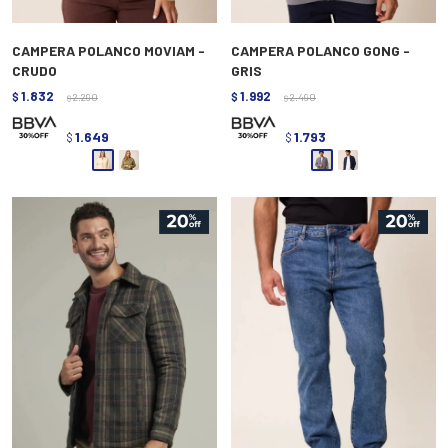
CAMPERA POLANCO MOVIAM -
CAMPERA POLANCO GONG -
CRUDO
GRIS
1.832
1.992
$
2.290
$
2.490
$
$
1.649
1.793
$
$