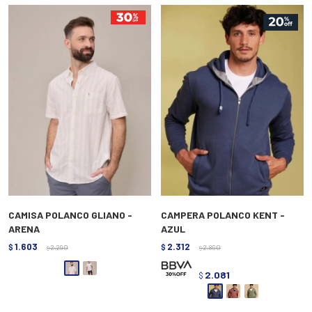
CAMISA POLANCO GLIANO -
CAMPERA POLANCO KENT -
ARENA
AZUL
1.603
2.312
$
2.290
$
2.890
$
$
2.081
$