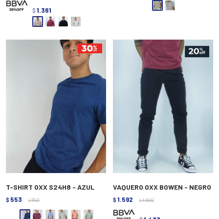
1.361
$
T-SHIRT OXX S24H8 - AZUL
VAQUERO OXX BOWEN - NEGRO
553
1.592
$
790
$
1.990
$
$