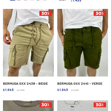
1.433
$
BERMUDA OXX 2438 - BEIGE
BERMUDA OXX 2441 - VERDE
1.043
1.043
$
1.490
$
1.490
$
$