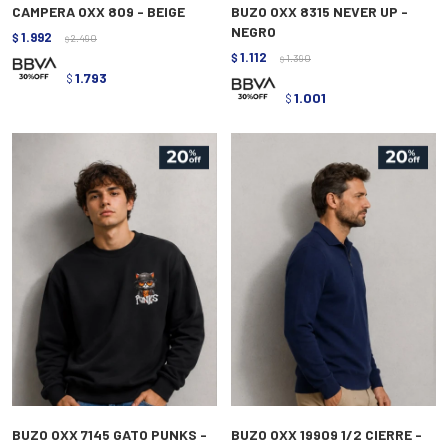
CAMPERA OXX 809 - BEIGE
BUZO OXX 8315 NEVER UP -
NEGRO
1.992
$
2.490
$
1.112
$
1.390
$
1.793
$
1.001
$
BUZO OXX 7145 GATO PUNKS -
BUZO OXX 19909 1/2 CIERRE -