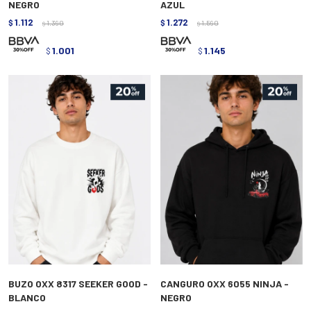
NEGRO
AZUL
1.112
1.272
$
1.390
$
1.590
$
$
1.001
1.145
$
$
BUZO OXX 8317 SEEKER GOOD -
CANGURO OXX 6055 NINJA -
BLANCO
NEGRO