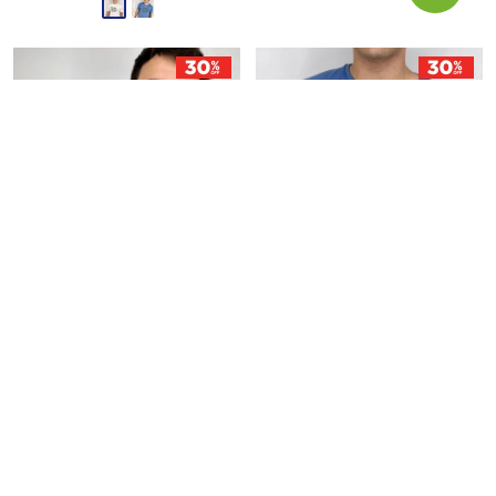
T-SHIRT OXX S007-24 -
T-SHIRT OXX S007-24 - JEANS
BLANCO
623
$
890
$
623
$
890
$