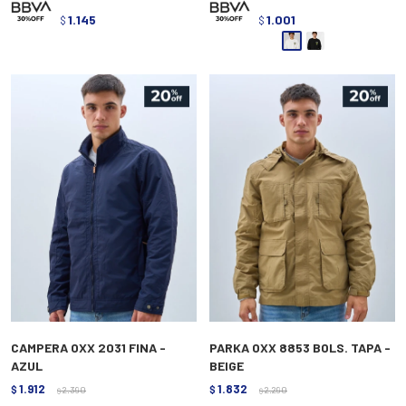
1.145
1.001
$
$
CAMPERA OXX 2031 FINA -
PARKA OXX 8853 BOLS. TAPA -
AZUL
BEIGE
1.912
1.832
$
2.390
$
2.290
$
$