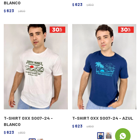
BLANCO
623
$
890
$
623
$
890
$
T-SHIRT OXX S007-24 -
T-SHIRT OXX S007-24 - AZUL
BLANCO
623
$
890
$
623
$
890
$