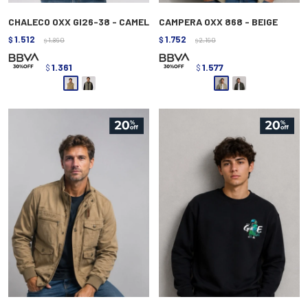
CHALECO OXX GI26-38 - CAMEL
CAMPERA OXX 868 - BEIGE
1.512
1.752
$
1.890
$
2.190
$
$
1.361
1.577
$
$