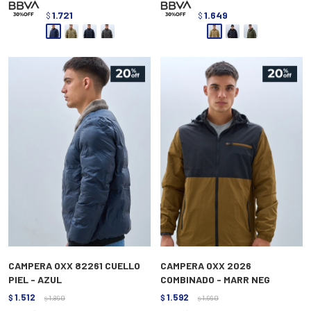
1.721
1.649
$
$
CAMPERA OXX 82261 CUELLO
CAMPERA OXX 2026
PIEL - AZUL
COMBINADO - MARR NEG
1.512
1.592
$
1.890
$
1.990
$
$