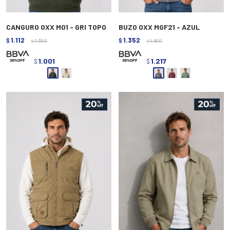
CANGURO OXX M01 - GRI TOPO
BUZO OXX MGF21 - AZUL
1.112
1.352
$
1.390
$
1.690
$
$
1.001
1.217
$
$