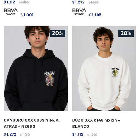
1.112
1.272
$
1.390
$
1.590
$
$
1.001
1.145
$
$
CANGURO OXX 6069 NINJA
BUZO OXX 8146 nixxin -
ATRAS - NEGRO
BLANCO
1.272
1.112
$
1.590
$
1.390
$
$