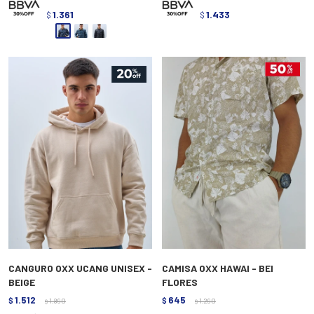
1.361
1.433
$
$
CANGURO OXX UCANG UNISEX -
CAMISA OXX HAWAI - BEI
BEIGE
FLORES
1.512
645
$
1.890
$
1.290
$
$