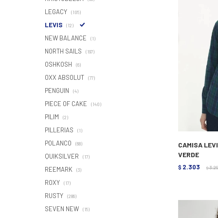
LEGACY
(105)
LEVIS
(12)
NEW BALANCE
(1)
NORTH SAILS
(197)
OSHKOSH
(6)
OXX ABSOLUT
(77)
PENGUIN
(4)
PIECE OF CAKE
(140)
PILIM
(2)
PILLERIAS
(1)
POLANCO
CAMISA LEVI
(68)
VERDE
QUIKSILVER
(17)
2.303
$
3.2
REEMARK
$
(3)
ROXY
(17)
RUSTY
(286)
SEVEN NEW
(15)