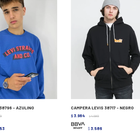
38796 - AZULINO
CAMPERA LEVIS 38717 - NEGRO
3.984
90
$
4.980
$
153
3.586
$