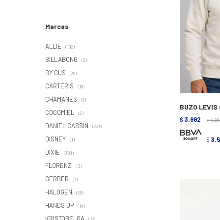
Marcas
ALLIE
(182)
BILLABONG
(2)
BY GUS
(39)
CARTER´S
(18)
CHAMANES
(3)
BUZO LEVIS 
COCOMIEL
(2)
3.992
$
4.9
$
DANIEL CASSIN
(231)
DISNEY
3.
$
(1)
DIXIE
(101)
FLORENZI
(3)
GERBER
(7)
HALOGEN
(29)
HANDS UP
(14)
KRISTOBELGA
(36)