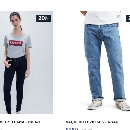
IS 710 DAMA - 80047
VAQUERO LEVIS 505 - 4834
3.592
80
$
4.490
$