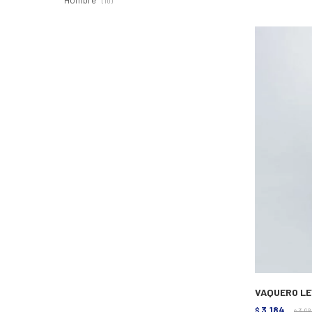
Hombre
(10)
VAQUERO LEV
3.184
$
3.9
$