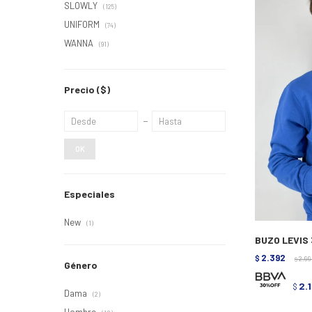
SLOWLY
(125)
UNIFORM
(74)
WANNA
(91)
Precio
($)
OK
Especiales
New
(1)
BUZO LEVIS 
2.392
$
2.9
$
Género
2.
$
Dama
(2)