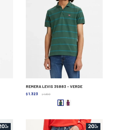
REMERA LEVIS 35883 - VERDE
1.323
$
1.890
$