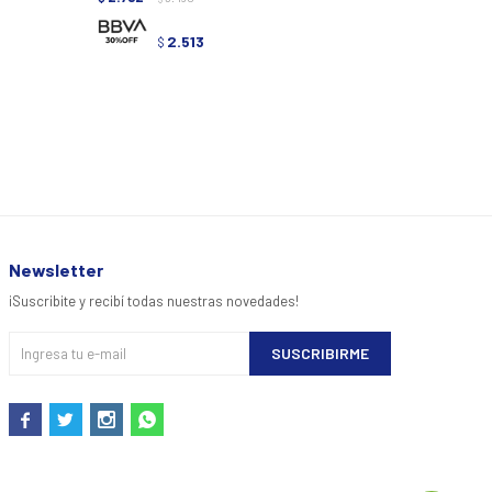
2.513
$
Newsletter
¡Suscribite y recibí todas nuestras novedades!
SUSCRIBIRME



