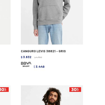
CANGURO LEVIS 38821 - GRIS
3.832
$
4.790
$
3.449
$