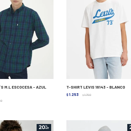
´S M.L ESCOCESA - AZUL
T-SHIRT LEVIS 16143 - BLANCO
1.253
$
1.790
$
90