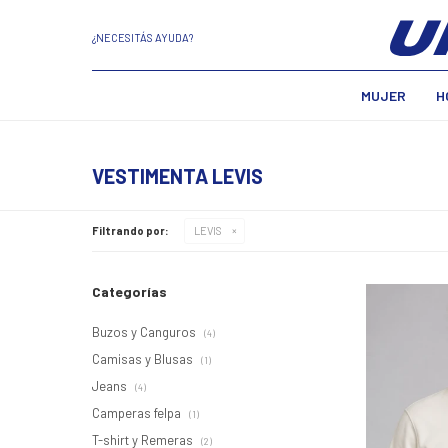
¿NECESITÁS AYUDA?
MUJER
H
VESTIMENTA LEVIS
Filtrando por:
LEVIS
Categorías
Buzos y Canguros
(4)
Camisas y Blusas
(1)
Jeans
(4)
Camperas felpa
(1)
T-shirt y Remeras
(2)