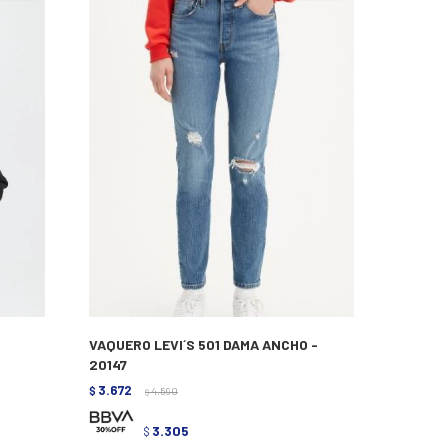
VAQUERO LEVI´S 501 DAMA ANCHO -
20147
3.672
$
4.590
$
3.305
$