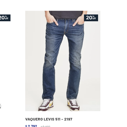
VAQUERO LEVIS 511 - 2197
2.792
$
3.490
$