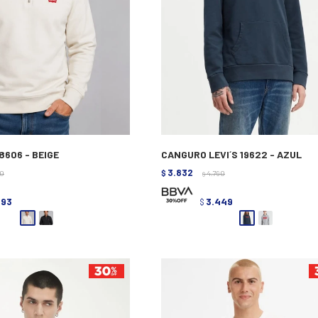
8606 - BEIGE
CANGURO LEVI´S 19622 - AZUL
3.832
90
$
4.790
$
593
3.449
$