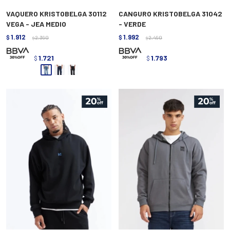
VAQUERO KRISTOBELGA 30112
CANGURO KRISTOBELGA 31042
VEGA - JEA MEDIO
- VERDE
1.912
1.992
$
2.390
$
2.490
$
$
1.721
1.793
$
$