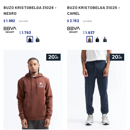
BUZO KRISTOBELGA 31026 -
BUZO KRISTOBELGA 31025 -
NEGRO
CAMEL
1.992
2.152
$
2.490
$
2.690
$
$
1.793
1.937
$
$