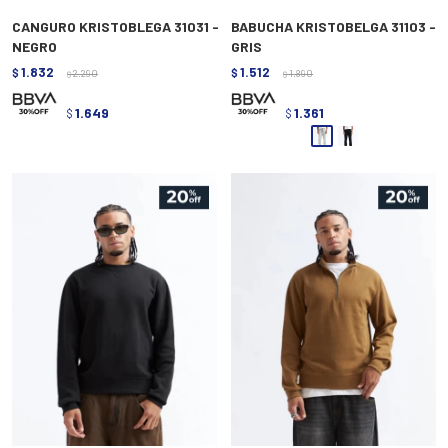
CANGURO KRISTOBLEGA 31031 -
BABUCHA KRISTOBELGA 31103 -
NEGRO
GRIS
1.832
1.512
$
2.290
$
1.890
$
$
1.649
1.361
$
$