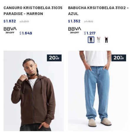
CANGURO KRISTOBELGA 31035
BABUCHA KRSITOBELGA 31102 -
PARADISE - MARRON
AZUL
1.832
1.352
$
2.290
$
1.690
$
$
1.649
1.217
$
$