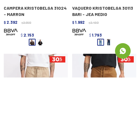
CAMPERA KRISTOBELGA 31024
VAQUERO KRISTOBELGA 30113
- MARRON
BARI - JEA MEDIO
2.392
1.992
$
2.990
$
2.490
$
$
2.153
1.793
$
$