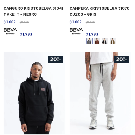
CANGURO KRISTOBELGA 31041
CAMPERA KRISTOBELGA 31070
MAKE IT - NEGRO
CUZCO - GRIS
1.992
1.992
$
2.490
$
2.490
$
$
1.793
1.793
$
$