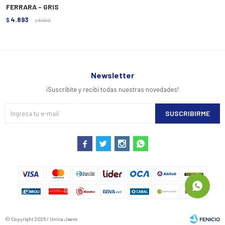
FERRARA - GRIS
4.893
$
6.990
$
Newsletter
¡Suscribite y recibí todas nuestras novedades!
SUSCRIBIRME




© Copyright 2026 / Unica Jeans