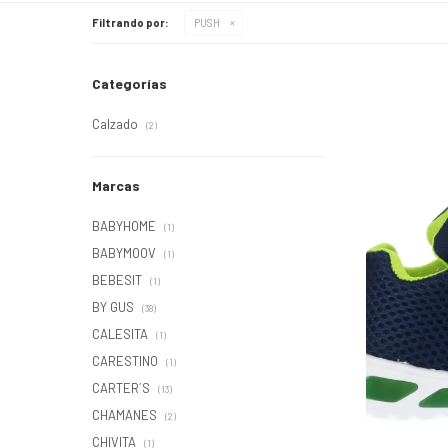
Filtrando por:
PUSH
Categorías
Calzado
(2)
Marcas
BABYHOME
(1)
BABYMOOV
(1)
BEBESIT
(1)
BY GUS
(38)
CALESITA
(1)
CARESTINO
(1)
CARTER´S
(13)
CHAMANES
(2)
CHIVITA
(1)