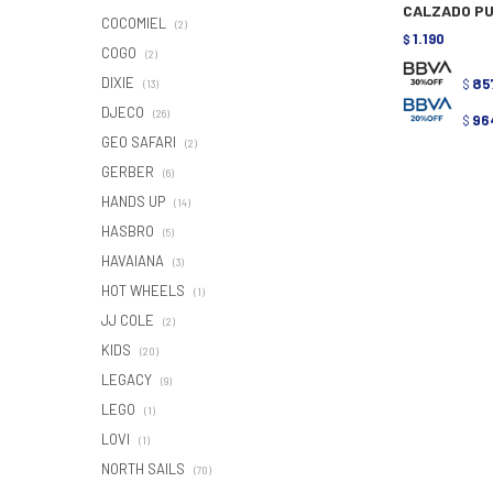
CALZADO PU
COCOMIEL
(2)
1.190
$
COGO
(2)
DIXIE
85
$
(13)
DJECO
(26)
96
$
GEO SAFARI
(2)
GERBER
(6)
HANDS UP
(14)
HASBRO
(5)
HAVAIANA
(3)
HOT WHEELS
(1)
JJ COLE
(2)
KIDS
(20)
LEGACY
(9)
LEGO
(1)
LOVI
(1)
NORTH SAILS
(70)