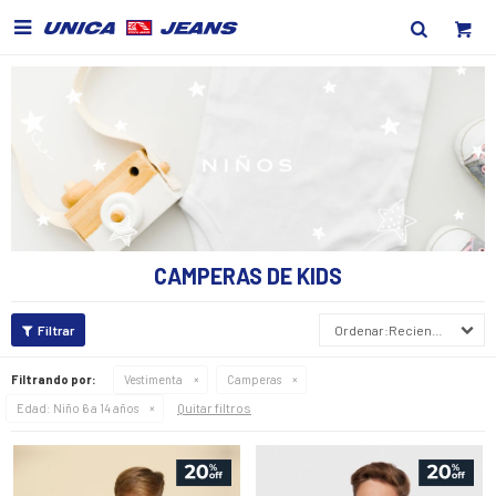

CAMPERAS DE KIDS
Recientes
Filtrando por:
Vestimenta
Camperas
Quitar filtros
Edad:
Niño 6 a 14 años