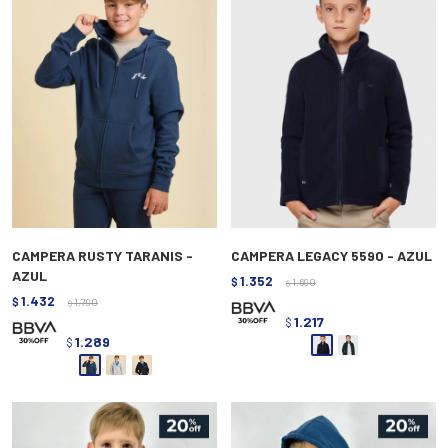
CAMPERA RUSTY TARANIS -
CAMPERA LEGACY 5590 - AZUL
AZUL
1.352
$
1.690
$
1.432
$
1.790
$
1.217
$
1.289
$