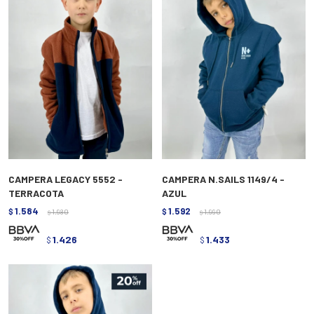
CAMPERA LEGACY 5552 -
CAMPERA N.SAILS 1149/4 -
TERRACOTA
AZUL
1.584
1.592
$
1.980
$
1.990
$
$
1.426
1.433
$
$