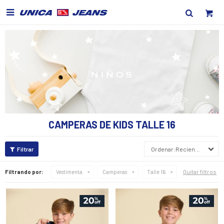

CAMPERAS DE KIDS TALLE 16
Recientes
Quitar filtros
Filtrando por:
Vestimenta
Camperas
Talle 16