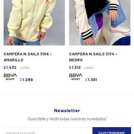
CAMPERA N.SAILS 3156 -
CAMPERA N.SAILS 3174 -
AMARILLO
NEGRO
1.432
1.512
$
1.790
$
1.890
$
$
1.289
1.361
$
$
Newsletter
¡Suscribite y recibí todas nuestras novedades!
SUSCRIBIRME