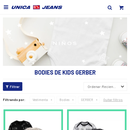

BODIES DE KIDS GERBER
Recientes
Quitar filtros
Filtrando por:
Vestimenta
Bodies
GERBER