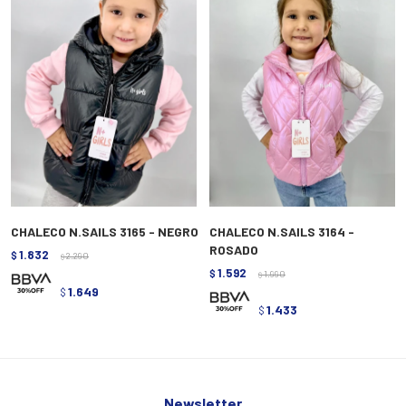
CHALECO N.SAILS 3165 - NEGRO
CHALECO N.SAILS 3164 -
ROSADO
1.832
$
2.290
$
1.592
$
1.990
$
1.649
$
1.433
$
Newsletter