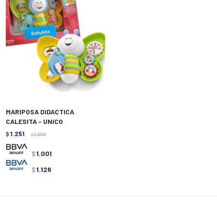
MARIPOSA DIDACTICA
CALESITA - UNICO
1.251
$
1.390
$
1.001
$
1.126
$