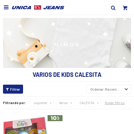

VARIOS DE KIDS CALESITA
Recientes
Quitar filtros
Filtrando por:
Juguetes
Varios
CALESITA