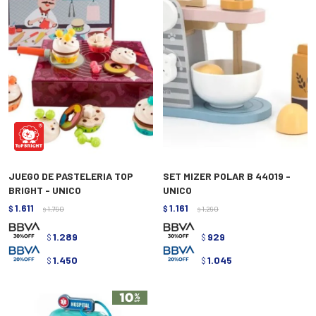
JUEGO DE PASTELERIA TOP
SET MIZER POLAR B 44019 -
BRIGHT - UNICO
UNICO
1.611
1.161
$
1.790
$
1.290
$
$
1.289
929
$
$
1.450
1.045
$
$