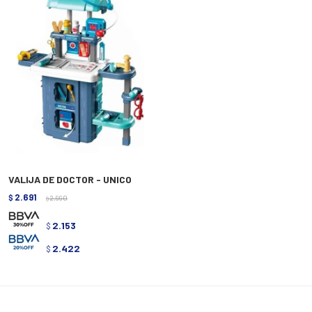
VALIJA DE DOCTOR - UNICO
2.691
$
2.990
$
2.153
$
2.422
$