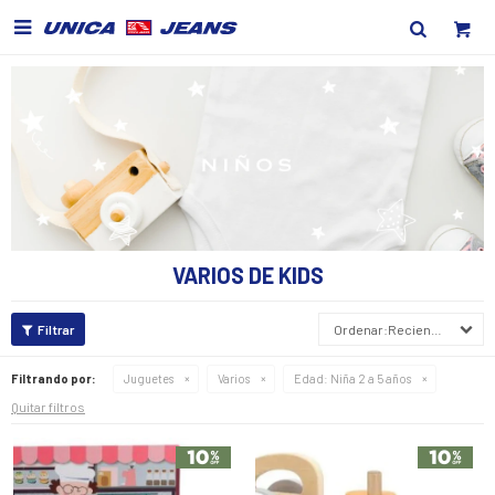

VARIOS DE KIDS
Recientes
Filtrando por:
Juguetes
Varios
Edad:
Niña 2 a 5 años
Quitar filtros