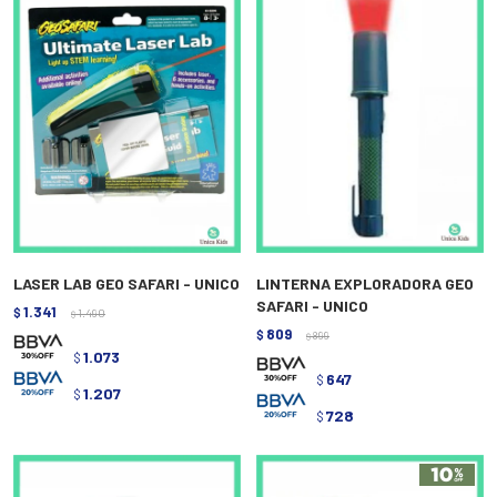
LASER LAB GEO SAFARI - UNICO
LINTERNA EXPLORADORA GEO
SAFARI - UNICO
1.341
$
1.490
$
809
$
899
$
1.073
$
647
$
1.207
$
728
$