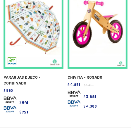
PARAGUAS DJECO -
CHIVITA - ROSADO
COMBINADO
4.851
$
5.390
$
890
$
3.881
$
641
$
4.366
$
721
$