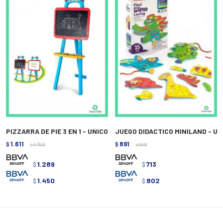
PIZZARRA DE PIE 3 EN 1 - UNICO
JUEGO DIDACTICO MINILAND - U
1.611
891
$
1.790
$
990
$
$
1.289
713
$
$
1.450
802
$
$