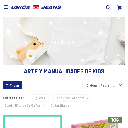

ARTE Y MANUALIDADES DE KIDS
Recientes
Filtrando por:
Juguetes
Arte y Manualidades
Quitar filtros
Edad:
Niños de 5 a 8 años