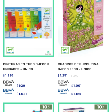
PINTURAS EN TUBO DJECO 6
CUADROS DE PURPURINA
UNIDADES - UNICO
DJECO 9500 - UNICO
1.290
1.251
$
$
1.390
$
929
1.001
$
$
1.045
1.126
$
$