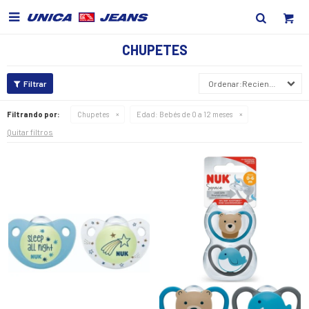

CHUPETES
Recientes
Filtrando por:
Chupetes
Edad:
Bebés de 0 a 12 meses
Quitar filtros