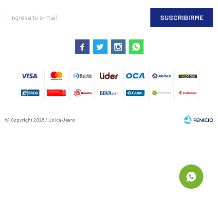
SUSCRIBIRME




© Copyright 2026 / Unica Jeans
Fenicio