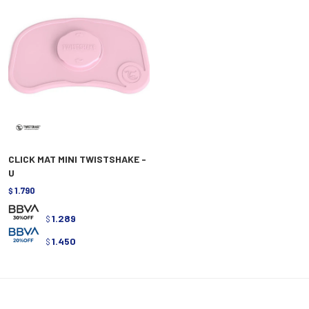
CLICK MAT MINI TWISTSHAKE -
U
1.790
$
1.289
$
1.450
$