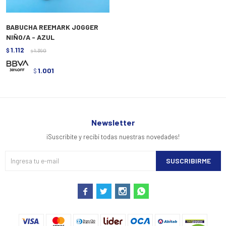
BABUCHA REEMARK JOGGER
NIÑO/A - AZUL
1.112
$
1.390
$
1.001
$
Newsletter
¡Suscribite y recibí todas nuestras novedades!
SUSCRIBIRME



