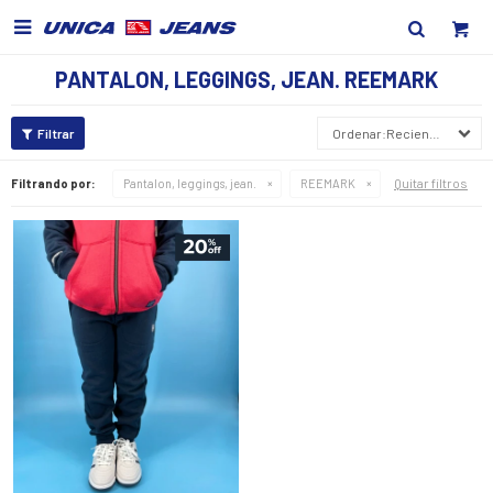

PANTALON, LEGGINGS, JEAN. REEMARK
Recientes
Quitar filtros
Filtrando por:
Pantalon, leggings, jean.
REEMARK