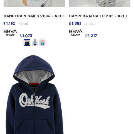
CAMPERA N.SAILS 2094 - AZUL
CAMPERA N.SAILS 2115 - AZUL
1.192
1.352
$
1.490
$
1.690
$
$
1.073
1.217
$
$