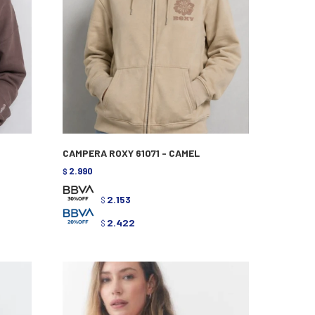
CAMPERA ROXY 61071 - CAMEL
2.990
$
2.153
$
2.422
$