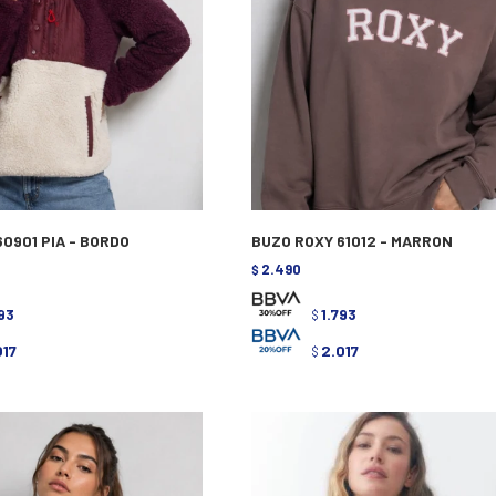
0901 PIA - BORDO
BUZO ROXY 61012 - MARRON
2.490
$
793
1.793
$
017
2.017
$