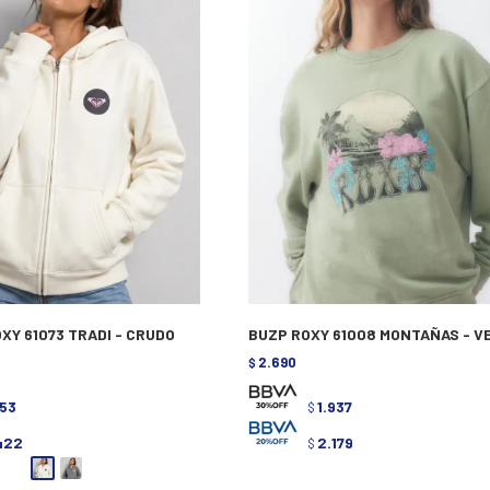
XY 61073 TRADI - CRUDO
BUZP ROXY 61008 MONTAÑAS - V
2.690
$
153
1.937
$
422
2.179
$