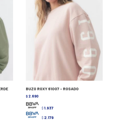
ERDE
BUZO ROXY 61007 - ROSADO
2.690
$
1.937
$
2.179
$