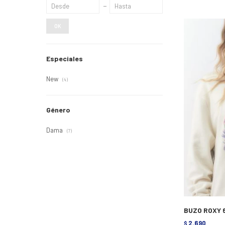
OK
Especiales
New
(4)
Género
Dama
(7)
BUZO ROXY 
2.690
$