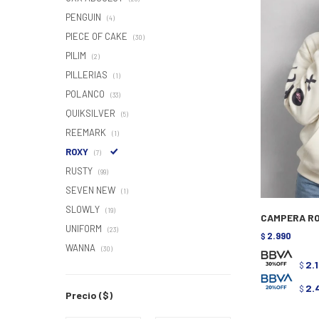
PENGUIN
(4)
PIECE OF CAKE
(30)
PILIM
(2)
PILLERIAS
(1)
POLANCO
(33)
QUIKSILVER
(5)
REEMARK
(1)
ROXY
(7)
RUSTY
(99)
SEVEN NEW
(1)
SLOWLY
(19)
CAMPERA RO
UNIFORM
(23)
2.990
$
WANNA
(30)
2.
$
2.
$
Precio
($)