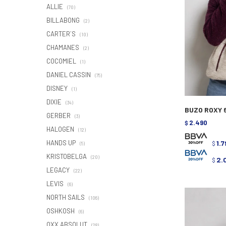
ALLIE
(70)
BILLABONG
(2)
CARTER´S
(10)
CHAMANES
(2)
COCOMIEL
(1)
DANIEL CASSIN
(75)
DISNEY
(1)
DIXIE
(34)
BUZO ROXY 6
GERBER
(3)
2.490
$
HALOGEN
(12)
HANDS UP
1.
$
(5)
KRISTOBELGA
(20)
2.
$
LEGACY
(22)
LEVIS
(6)
NORTH SAILS
(106)
OSHKOSH
(6)
OXX ABSOLUT
(28)