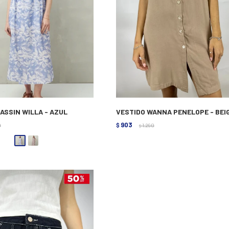
ASSIN WILLA - AZUL
VESTIDO WANNA PENELOPE - BEI
903
0
$
1.290
$