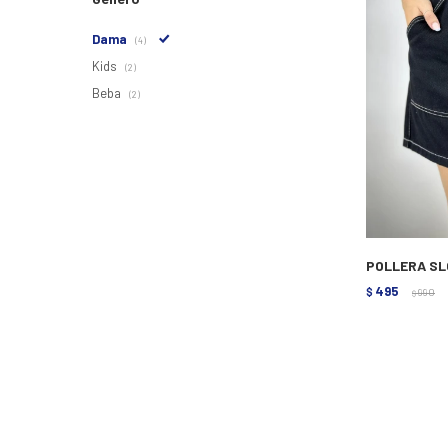
Dama
(4)
Kids
(2)
Beba
(2)
POLLERA SL
495
$
990
$