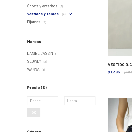
Shorts y enteritos
(3)
Vestidos y faldas.
(4)
Pijamas
(2)
Marcas
DANIEL CASSIN
(1)
SLOWLY
(2)
VESTIDO D.C
WANNA
(1)
1.393
$
1.99
$
Precio
($)
OK
Género