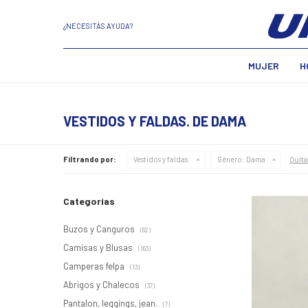
¿NECESITÁS AYUDA?
MUJER
H
VESTIDOS Y FALDAS. DE DAMA
Quita
Filtrando por:
Vestidos y faldas.
Género:
Dama
Categorías
Buzos y Canguros
(62)
Camisas y Blusas
(163)
Camperas felpa
(13)
Abrigos y Chalecos
(37)
Pantalon, leggings, jean.
(7)