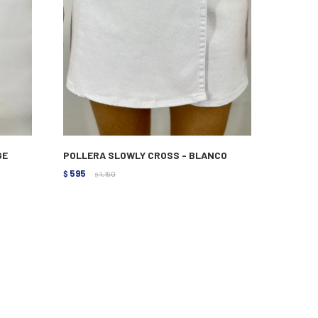
GE
POLLERA SLOWLY CROSS - BLANCO
595
$
1.190
$