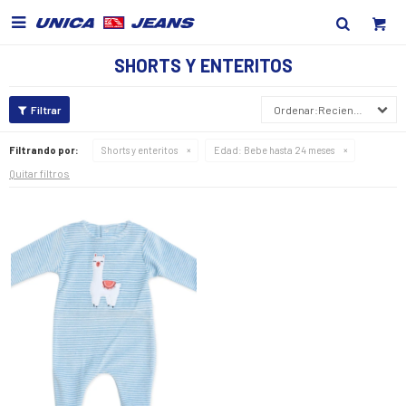

SHORTS Y ENTERITOS
Recientes
Filtrando por:
Shorts y enteritos
Edad:
Bebe hasta 24 meses
Quitar filtros