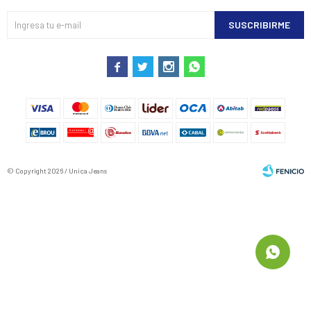
SUSCRIBIRME




© Copyright 2026 / Unica Jeans
Fenicio