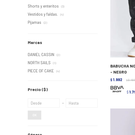
Shorts y enteritos
(3)
Vestidos y faldas.
(4)
Pijamas
(2)
Marcas
DANIEL CASSIN
(2)
NORTH SAILS
(1)
BABUCHA NO
PIECE OF CAKE
- NEGRO
(4)
1.992
$
2.49
$
Precio
($)
1.
$
OK
Género