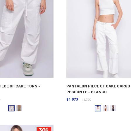
IECE OF CAKE TORN -
PANTALON PIECE OF CAKE CARGO
PESPUNTE - BLANCO
1.673
0
$
2.390
$