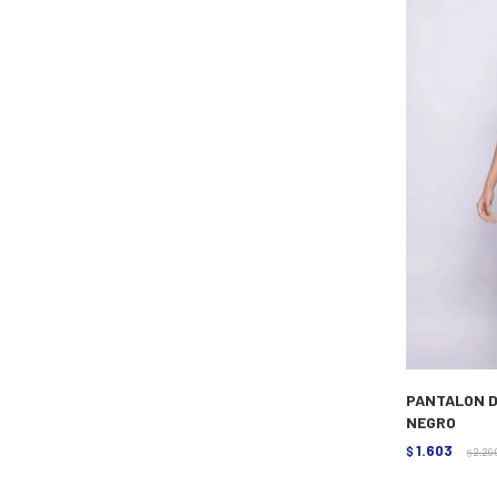
PANTALON D
NEGRO
1.603
$
2.29
$