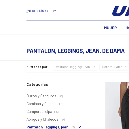
¿NECESITÁS AYUDA?
MUJER
H
PANTALON, LEGGINGS, JEAN. DE DAMA
Filtrando por:
Pantalon, leggings, jean.
Género:
Dama
Categorías
Buzos y Canguros
(65)
Camisas y Blusas
(163)
Camperas felpa
(15)
Abrigos y Chalecos
(37)
Pantalon, leggings, jean.
(7)