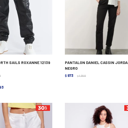
RTH SAILS ROXANNE 12139
PANTALON DANIEL CASSIN JORDA
NEGRO
973
0
$
1.390
$
793