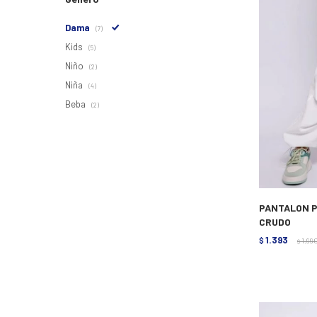
Dama
(7)
Kids
(5)
Niño
(2)
Niña
(4)
Beba
(2)
PANTALON P
CRUDO
1.393
$
1.99
$