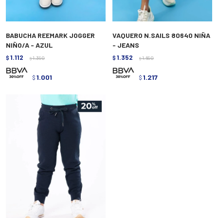
BABUCHA REEMARK JOGGER
VAQUERO N.SAILS 80640 NIÑA
NIÑO/A - AZUL
- JEANS
1.112
1.352
$
1.390
$
1.690
$
$
1.001
1.217
$
$