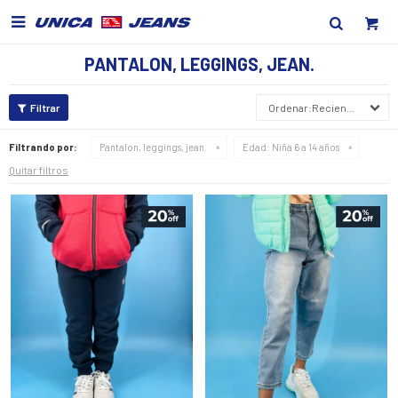

PANTALON, LEGGINGS, JEAN.
Recientes
Filtrando por:
Pantalon, leggings, jean.
Edad:
Niña 6 a 14 años
Quitar filtros