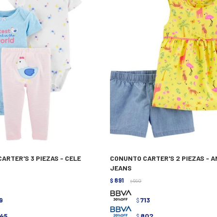
ARTER'S 3 PIEZAS - CELE
CONUNTO CARTER'S 2 PIEZAS - 
JEANS
891
$
990
$
9
713
$
045
802
$