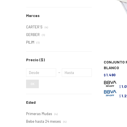
Marcas
CARTER´S
(4)
GERBER
(1)
PILIM
(1)
Precio
($)
CONJUNTO PI
BLANCO
1.490
$
OK
1.
$
1.
$
Edad
Primeras Mudas
(4)
Bebe hasta 24 meses
(4)