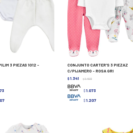
LIM 3 PIEZAS 1012 -
CONJUNTO CARTER'S 3 PIEZAZ
C/PIJAMERO - ROSA GRI
1.341
$
1.490
$
073
1.073
$
207
1.207
$