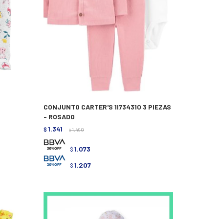
CONJUNTO CARTER'S 1I734310 3 PIEZAS
- ROSADO
1.341
$
1.490
$
1.073
$
1.207
$