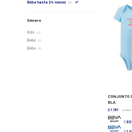
Beba hasta 24 meses
(6)
Género
Kids
(4)
Bebé
(1)
Beba
(5)
CONJUNTO C
BLA
1.161
$
1.290
$
92
$
1.
$