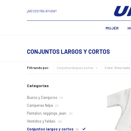
¿NECESITÁS AYUDA?
MUJER
H
CONJUNTOS LARGOS Y CORTOS
Filtrando por:
Conjuntos largos y cortos
Edad:
Beba hasta
Categorías
Buzos y Canguros
(1)
Camperas felpa
(1)
Pantalon, leggings, jean.
(1)
Vestidos y faldas.
(2)
Conjuntos largos y cortos
(6)