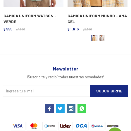
CAMISA UNIFORM WATSON -
CAMISA UNIFORM MUNRO - AMA
VERDE
CEL
995
1.813
$
1.990
$
2.590
$
$
Newsletter
¡Suscribite y recibí todas nuestras novedades!
SUSCRIBIRME



