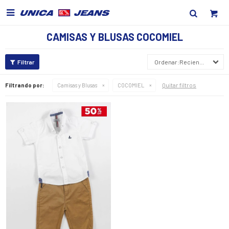

CAMISAS Y BLUSAS COCOMIEL
Recientes
Quitar filtros
Filtrando por:
Camisas y Blusas
COCOMIEL