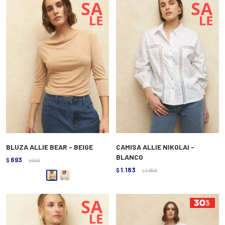
BLUZA ALLIE BEAR - BEIGE
CAMISA ALLIE NIKOLAI -
BLANCO
693
$
990
$
1.183
$
1.690
$