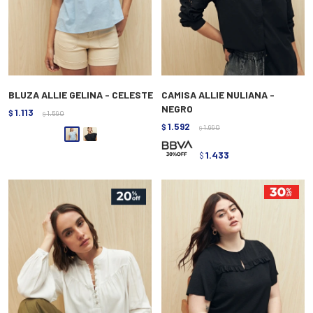
BLUZA ALLIE GELINA - CELESTE
CAMISA ALLIE NULIANA -
NEGRO
1.113
$
1.590
$
1.592
$
1.990
$
1.433
$