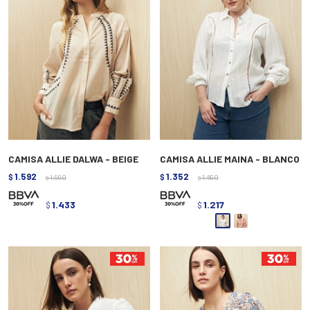
CAMISA ALLIE DALWA - BEIGE
CAMISA ALLIE MAINA - BLANCO
1.592
1.352
$
1.990
$
1.690
$
$
1.433
1.217
$
$