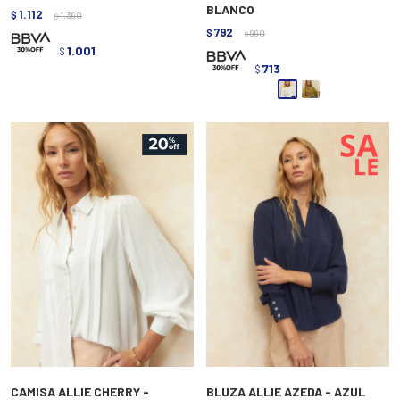
BLANCO
1.112
$
1.390
$
792
$
990
$
1.001
$
713
$
CAMISA ALLIE CHERRY -
BLUZA ALLIE AZEDA - AZUL