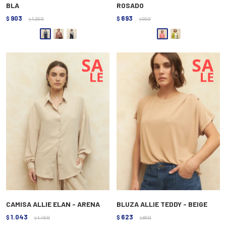
BLA
ROSADO
903
693
$
1.290
$
990
$
$
CAMISA ALLIE ELAN - ARENA
BLUZA ALLIE TEDDY - BEIGE
1.043
623
$
1.490
$
890
$
$