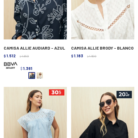
CAMISA ALLIE AUDIARD - AZUL
CAMISA ALLIE BRODY - BLANCO
1.512
1.183
$
1.890
$
1.690
$
$
1.361
$