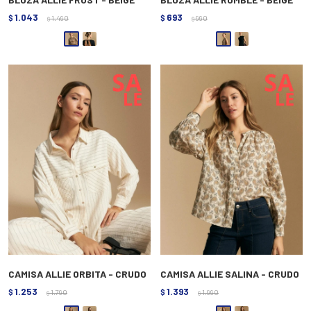
1.043
693
$
1.490
$
990
$
$
CAMISA ALLIE ORBITA - CRUDO
CAMISA ALLIE SALINA - CRUDO
1.253
1.393
$
1.790
$
1.990
$
$