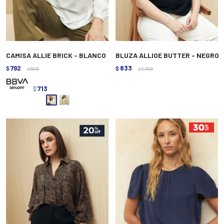
CAMISA ALLIE BRICK - BLANCO
BLUZA ALLIOE BUTTER - NEGRO
792
833
$
990
$
1.190
$
$
713
$