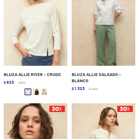
BLUZA ALLIE RIVER - CRUDO
BLUZA ALLIE SALGADO -
BLANCO
623
$
890
$
1.323
$
1.890
$