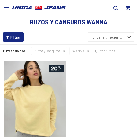

BUZOS Y CANGUROS WANNA
Recientes
Quitar filtros
Filtrando por:
Buzos y Canguros
WANNA