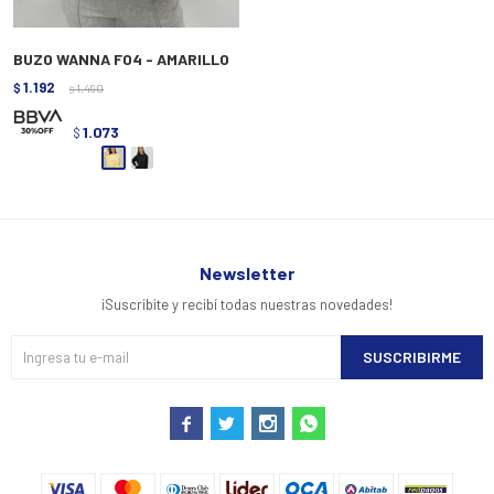
BUZO WANNA F04 - AMARILLO
1.192
$
1.490
$
1.073
$
Newsletter
¡Suscribite y recibí todas nuestras novedades!
SUSCRIBIRME



