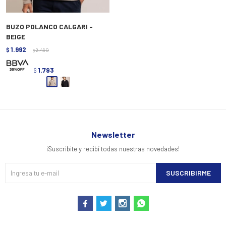
BUZO POLANCO CALGARI -
BEIGE
1.992
$
2.490
$
1.793
$
Newsletter
¡Suscribite y recibí todas nuestras novedades!
SUSCRIBIRME



