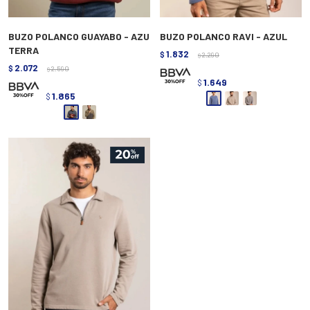
BUZO POLANCO GUAYABO - AZU
BUZO POLANCO RAVI - AZUL
TERRA
1.832
$
2.290
$
2.072
$
2.590
$
1.649
$
1.865
$