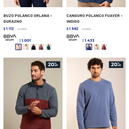
BUZO POLANCO ORLANA -
CANGURO POLANCO FUAVER -
DURAZNO
INDIGO
1.112
1.592
$
1.390
$
1.990
$
$
1.001
1.433
$
$