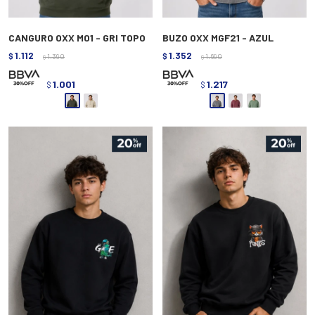
CANGURO OXX M01 - GRI TOPO
BUZO OXX MGF21 - AZUL
1.112
1.352
$
1.390
$
1.690
$
$
1.001
1.217
$
$