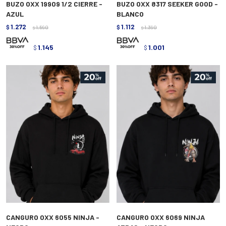
BUZO OXX 19909 1/2 CIERRE -
BUZO OXX 8317 SEEKER GOOD -
AZUL
BLANCO
1.272
1.112
$
1.590
$
1.390
$
$
1.145
1.001
$
$
CANGURO OXX 6055 NINJA -
CANGURO OXX 6069 NINJA