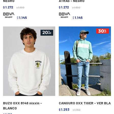
NEGRO
ATRAS - NEGRO
1.272
1.272
$
1.590
$
1.590
$
$
1.145
1.145
$
$
BUZO OXX 8146 nixxin -
CANGURO OXX TIGER - VER BLA
BLANCO
1.253
$
1.790
$