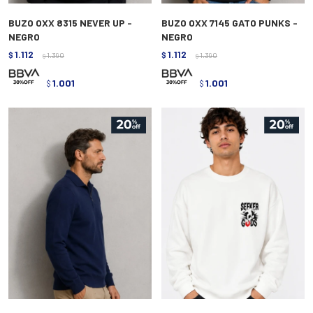
BUZO OXX 8315 NEVER UP -
BUZO OXX 7145 GATO PUNKS -
NEGRO
NEGRO
1.112
1.112
$
1.390
$
1.390
$
$
1.001
1.001
$
$