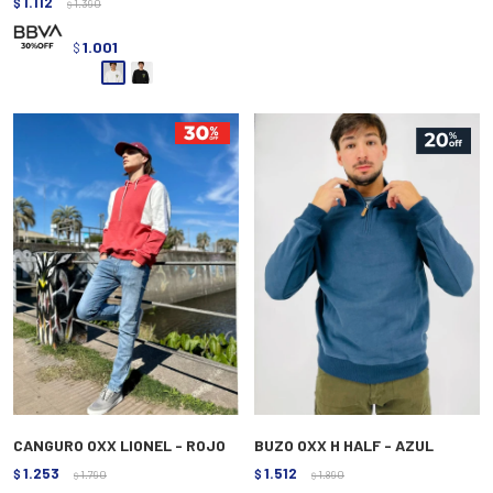
1.112
$
1.390
$
1.001
$
CANGURO OXX LIONEL - ROJO
BUZO OXX H HALF - AZUL
1.253
1.512
$
1.790
$
1.890
$
$