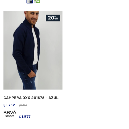
CAMPERA OXX 201678 - AZUL
1.752
$
2.190
$
1.577
$