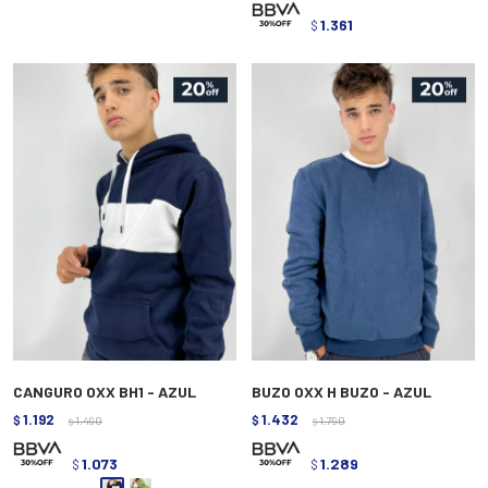
1.361
$
CANGURO OXX BH1 - AZUL
BUZO OXX H BUZO - AZUL
1.192
1.432
$
1.490
$
1.790
$
$
1.073
1.289
$
$