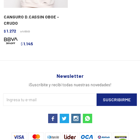
CANGURO D.CASSIN OBOE -
CRUDO
1.272
$
1.590
$
1.145
$
Newsletter
¡Suscribite y recibí todas nuestras novedades!
SUSCRIBIRME



