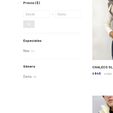
Precio
($)
OK
Especiales
New
(4)
Género
CHALECO SL
845
$
1.690
$
Dama
(8)