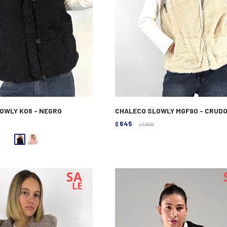
OWLY K06 - NEGRO
CHALECO SLOWLY MGF90 - CRUD
645
$
1.290
$