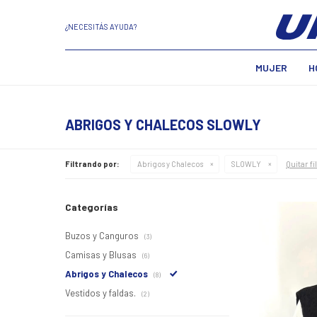
¿NECESITÁS AYUDA?
MUJER
H
ABRIGOS Y CHALECOS SLOWLY
Quitar fi
Filtrando por:
Abrigos y Chalecos
SLOWLY
Categorías
Buzos y Canguros
(3)
Camisas y Blusas
(6)
Abrigos y Chalecos
(8)
Vestidos y faldas.
(2)