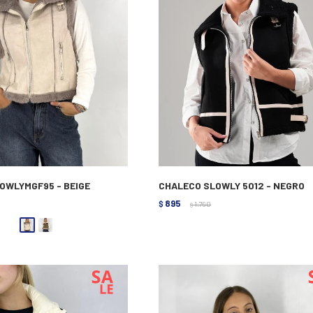
OWLYMGF95 - BEIGE
CHALECO SLOWLY 5012 - NEGRO
895
$
1.790
$