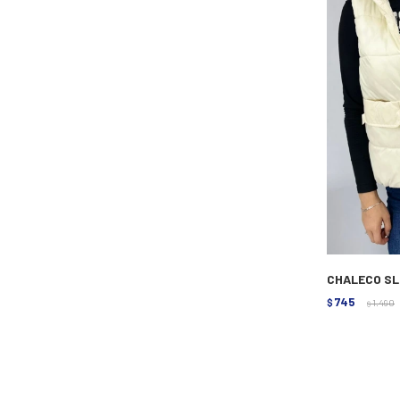
CHALECO SL
745
$
1.490
$