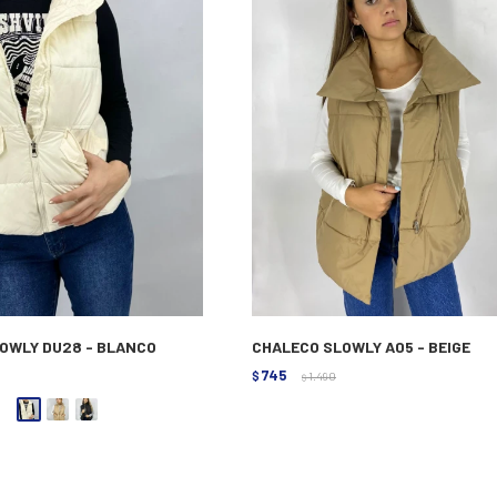
OWLY DU28 - BLANCO
CHALECO SLOWLY A05 - BEIGE
745
$
1.490
$