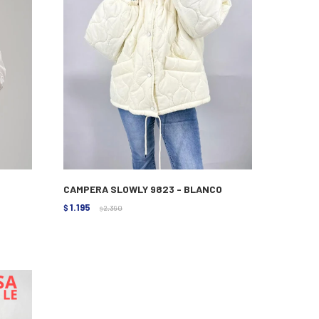
CAMPERA SLOWLY 9823 - BLANCO
1.195
$
2.390
$