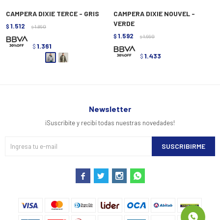
CAMPERA DIXIE TERCE - GRIS
CAMPERA DIXIE NOUVEL -
VERDE
1.512
$
1.890
$
1.592
$
1.990
$
1.361
$
1.433
$
Newsletter
¡Suscribite y recibí todas nuestras novedades!
SUSCRIBIRME



