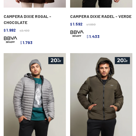
CAMPERA DIXIE ROGAL -
CAMPERA DIXIE RADEL - VERDE
CHOCOLATE
1.592
$
1.990
$
1.992
$
2.490
$
1.433
$
1.793
$