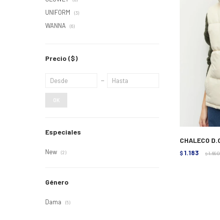
UNIFORM
(3)
WANNA
(6)
Precio
($)
OK
Especiales
CHALECO D.
New
1.183
(2)
$
1.690
$
Género
Dama
(5)