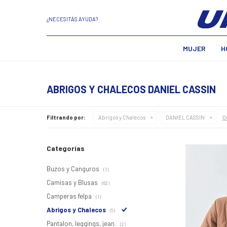
¿NECESITÁS AYUDA?
MUJER
H
ABRIGOS Y CHALECOS DANIEL CASSIN
Q
Filtrando por:
Abrigos y Chalecos
DANIEL CASSIN
Categorías
Buzos y Canguros
(1)
Camisas y Blusas
(62)
Camperas felpa
(1)
Abrigos y Chalecos
(5)
Pantalon, leggings, jean.
(2)