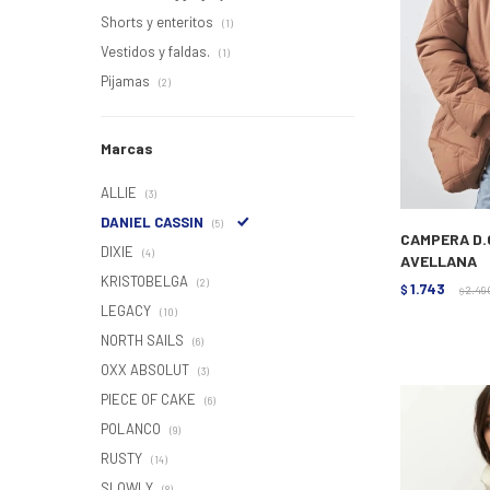
Shorts y enteritos
(1)
Vestidos y faldas.
(1)
Pijamas
(2)
Marcas
ALLIE
(3)
DANIEL CASSIN
(5)
CAMPERA D.
DIXIE
(4)
AVELLANA
KRISTOBELGA
(2)
1.743
$
2.49
$
LEGACY
(10)
NORTH SAILS
(6)
OXX ABSOLUT
(3)
PIECE OF CAKE
(6)
POLANCO
(9)
RUSTY
(14)
SLOWLY
(8)