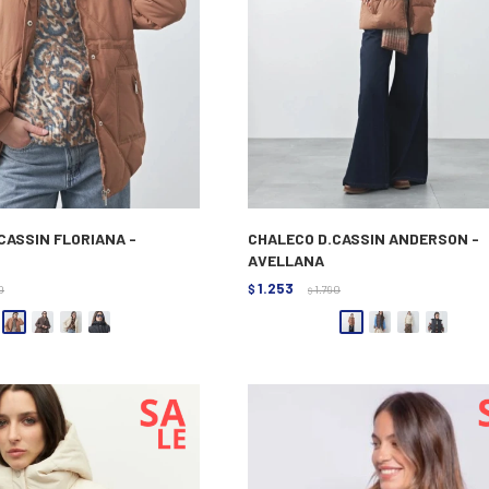
CASSIN FLORIANA -
CHALECO D.CASSIN ANDERSON -
AVELLANA
1.253
0
$
1.790
$