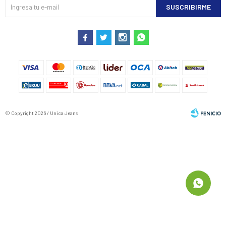
SUSCRIBIRME




© Copyright 2026 / Unica Jeans
Fenicio