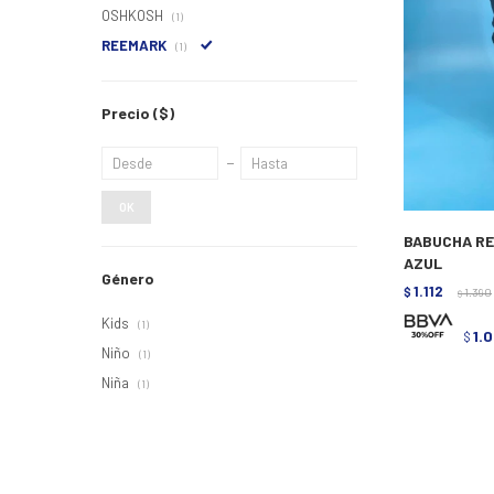
OSHKOSH
(1)
REEMARK
(1)
Precio
($)
OK
BABUCHA RE
AZUL
Género
1.112
$
1.390
$
Kids
(1)
1.
$
Niño
(1)
Niña
(1)