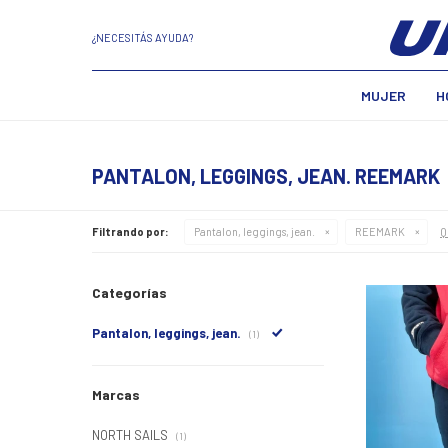
¿NECESITÁS AYUDA?
MUJER
H
PANTALON, LEGGINGS, JEAN. REEMARK
Q
Filtrando por:
Pantalon, leggings, jean.
REEMARK
Categorías
Pantalon, leggings, jean.
(1)
Marcas
NORTH SAILS
(1)